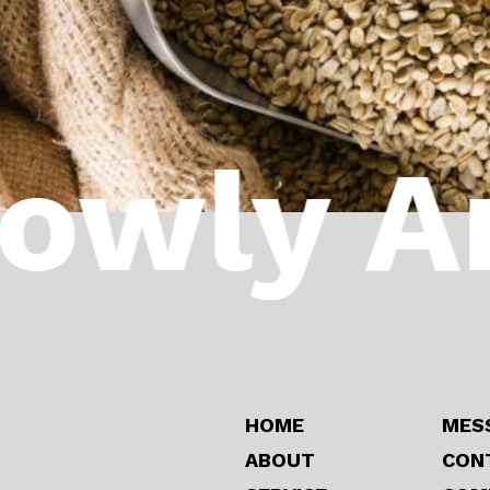
wly An
HOME
MES
ABOUT
CON